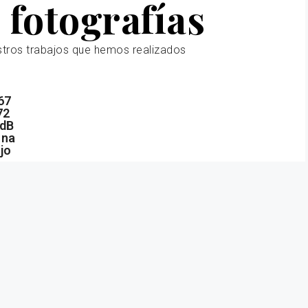
 fotografías
stros trabajos que hemos realizados
67
72
idB
ona
jo