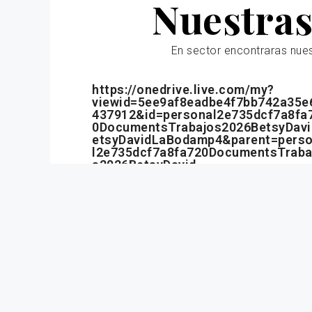
Nuestras
En sector encontraras nue
https://onedrive.live.com/my?
viewid=5ee9af8eadbe4f7bb742a35e
437912&id=personal2e735dcf7a8fa
0DocumentsTrabajos2026BetsyDav
etsyDavidLaBodamp4&parent=pers
l2e735dcf7a8fa720DocumentsTraba
s2026BetsyDavid
¿Pudiste verlos?